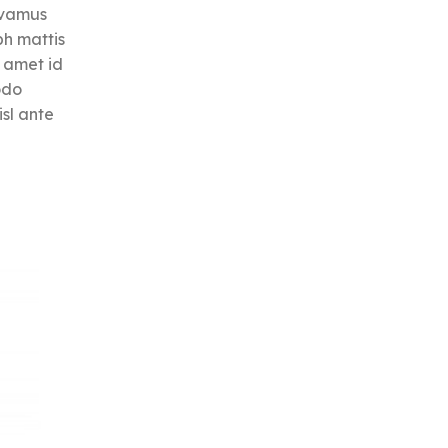
vivamus
bh mattis
 amet id
odo
sl ante