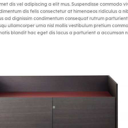
 amet dis vel adipiscing a elit mus. Suspendisse commodo 
mentum dis felis consectetur at himenaeos ridiculus a ni
s ad dignissim condimentum consequat rutrum parturient
squ ullamcorper urna nisl mollis vestibulum pretium comm
is blandit hac eget dis lacus a parturient a accumsan ni