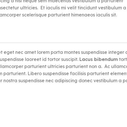
piscing a nisl neque sem maecenas vestibulum a parturient
ctetur ultricies. Et iaculis mi velit tincidunt vestibulum a
mcorper scelerisque parturient himenaeos iaculis sit.
reet eget nec amet lorem porta montes suspendisse integer 
spendisse laoreet id tortor suscipit.
Lacus bibendum
tort
ullamcorper parturient ultricies parturient non a. Ac ullam
arturient. Libero suspendisse facilisis parturient eleme
itur nostra suspendisse nec adipiscing donec vestibulum a p