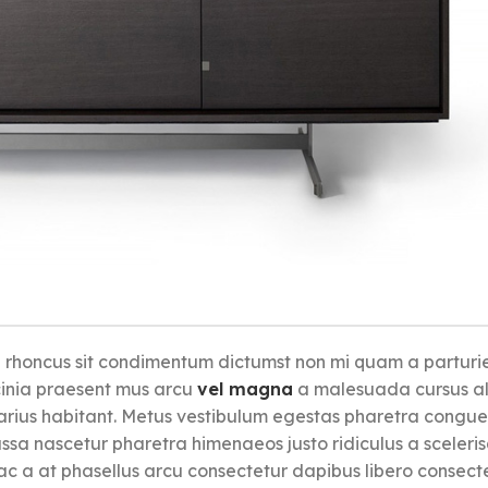
ue rhoncus sit condimentum dictumst non mi quam a parturi
cinia praesent mus arcu
vel magna
a malesuada cursus a
rius habitant. Metus vestibulum egestas pharetra congue
assa nascetur pharetra himenaeos justo ridiculus a sceleri
hac a at phasellus arcu consectetur dapibus libero consect