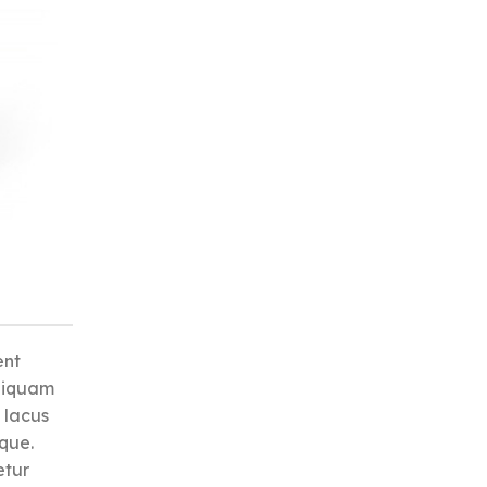
ent
liquam
 lacus
sque.
etur