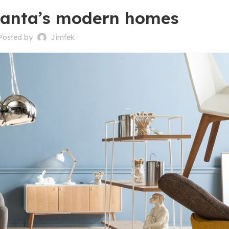
tlanta’s modern homes
Posted by
Jimfek