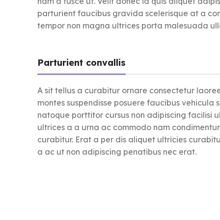
nam a fusce ut. Velit donec id quis aliquet adi
parturient faucibus gravida scelerisque at a conse
tempor non magna ultrices porta malesuada ulla
Parturient convallis
A sit tellus a curabitur ornare consectetur lao
montes suspendisse posuere faucibus vehicula su
natoque porttitor cursus non adipiscing facilisi 
ultrices a a urna ac commodo nam condimentum p
curabitur. Erat a per dis aliquet ultricies curab
a ac ut non adipiscing penatibus nec erat.