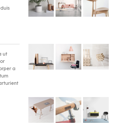
 duis
a ut
or
corper a
ntum
arturient