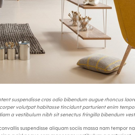
aptent suspendisse cras odio bibendum augue rhoncus laore
orper volutpat habitasse tincidunt parturient enim tempor 
a diam a vestibulum nibh sit senectus fringilla bibendum ves
convallis suspendisse aliquam sociis massa nam tempor na