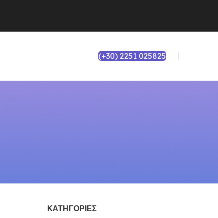
(+30) 2251 025825
KΑΤΗΓΟΡΊΕΣ