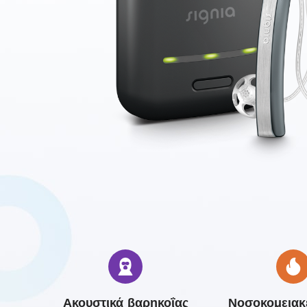
Ακουστικά βαρηκοΐας
Νοσοκομειακέ