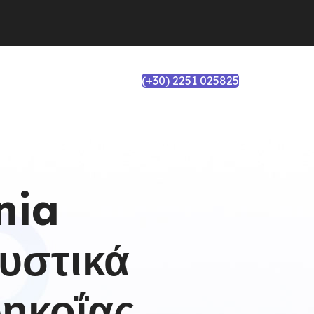
(+30) 2251 025825
nia
υστικά
ηκοΐας