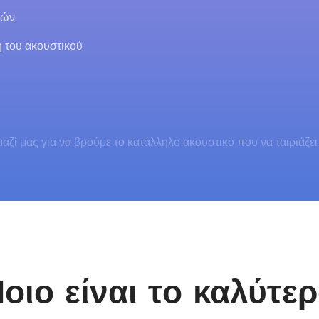
οών
η του ακουστικού
αζί μας για να βρούμε το κατάλληλο ακουστικό που να ταιριάζει 
οιο είναι το καλύτε