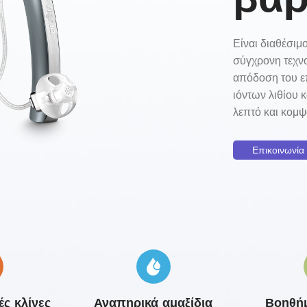
Είναι διαθέσιμο
σύγχρονη τεχν
απόδοση του ε
ιόντων λιθίου 
λεπτό και κομψ
Επικοινωνία
ς κλίνες
Αναπηρικά αμαξίδια
Βοηθήμ