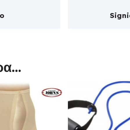
to
Signi
α...