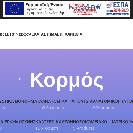
RELLIS MEDICAL
ΚΑΤΆΣΤΗΜΑ
ΕΠΙΚΟΙΝΩΝΊΑ
Κορμός
ΥΣΤΙΚΆ ΒΟΗΘΉΜΑΤΑ
ΑΝΑΤΟΜΙΚΆ ΠΑΠΟΎΤΣΙΑ
ΑΝΑΤΟΜΙΚΟΊ ΠΆΤΟΙ
cts
0 Products
9 Products
Α ΕΓΚΥΜΟΣΎΝΗΣ
ΚΆΛΤΣΕΣ-ΚΑΛΣΌΝ
ΝΟΣΟΚΟΜΕΙΑΚΌ – ΙΑΤΡΙΚΌ Υ
s
12 Products
5 Products